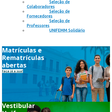
Seleção de
Colaboradores
Seleção de
Fornecedores
Seleção de
Professores
UNIFEMM Solidário