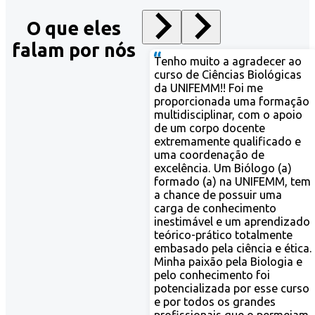
O que eles
falam por nós
 muito a agradecer ao
 de Ciências Biológicas
IFEMM!! Foi me
orcionada uma formação
disciplinar, com o apoio
 corpo docente
mamente qualificado e
coordenação de
ência. Um Biólogo (a)
do (a) na UNIFEMM, tem
nce de possuir uma
 de conhecimento
imável e um aprendizado
co-prático totalmente
ado pela ciência e ética.
 paixão pela Biologia e
conhecimento foi
cializada por esse curso
 todos os grandes