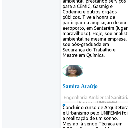
ea do licenciamento
ntal, prestando serviços
a CEMIG, Gasmig e
ig e outros órgãos
cos. Tive a honra de
cipar da ampliação de um
orto, em Santarém (lugar
ilhoso). Hoje, sou analista
ntal na mesma empresa,
pós-graduada em
ança do Trabalho e
e em Química.
ra Araújo
haria Ambiental Sanitária
| Egressa UNIFEMM
uir o curso de Arquitetura
anismo pelo UNIFEMM foi
lização de um sonho.