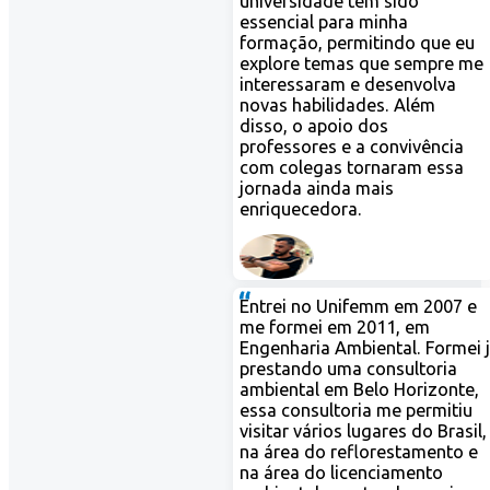
nhecimentos. A
rsidade tem sido
cial para minha
ção, permitindo que eu
re temas que sempre me
essaram e desenvolva
 habilidades. Além
, o apoio dos
ssores e a convivência
olegas tornaram essa
da ainda mais
uecedora.
i no Unifemm em 2007 e
 Gonçalves
rmei em 2011, em
haria Ambiental. Formei já
Ciências Biológicas
ando uma consultoria
ntal em Belo Horizonte,
consultoria me permitiu
r vários lugares do Brasil,
ea do reflorestamento e