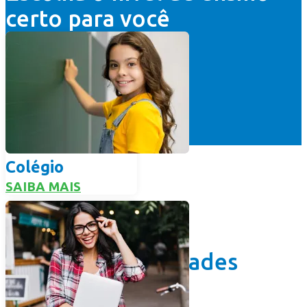
Escolha o nível de ensino
certo para você
Colégio
SAIBA MAIS
Todas as modalidades
feitas para você