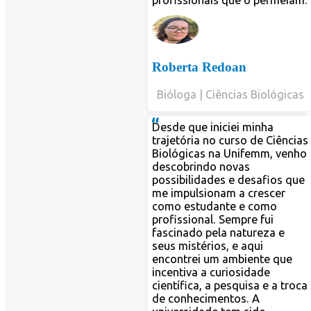
ssionais que o permeiam.
rta Redoan
oga | Ciências Biológicas
 que iniciei minha
tória no curso de Ciências
gicas na Unifemm, venho
brindo novas
bilidades e desafios que
pulsionam a crescer
 estudante e como
ssional. Sempre fui
nado pela natureza e
mistérios, e aqui
trei um ambiente que
tiva a curiosidade
fica, a pesquisa e a troca