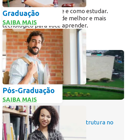
Aqui você escolhe onde e como estudar.
Graduação
Oferecemos o que há de melhor e mais
SAIBA MAIS
tecnológico para você aprender.
INSCREVA-SE AGORA
Pós-Graduação
SAIBA MAIS
Presencial
Campus com excelente infraestrutura no
centro de Sete Lagoas.