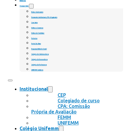
Biblioteca
Transparência
Bolsas Assistenciais
Documentos Institucionais, PDI e Regimento
Convênios
Editais e Concursos
Editais do Vestibular
Portarias
Portal do Aluno
Responsabilidade Social
Seleção de Colaboradores
Seleção de Fornecedores
Seleção de Professores
UNIFEMM Solidário
Institucional
CEP
Colegiado de curso
CPA: Comissão
Própria de Avaliação
FEMM
UNIFEMM
Colégio Unifemm