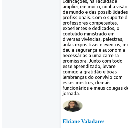
 já sendo Técnica em
cações, na Faculdade
ei, em muito, minha visão
ndo e das possibilidades
ssionais. Com o suporte de
ssores competentes,
ientes e dedicados, o
údo ministrado em
sas vivências, palestras,
 expositivas e eventos, me
 segurança e autonomia
sárias a uma carreira
ssora. Junto com todo
aprendizado, levarei
o a gratidão e boas
anças do convívio com
 mestres, demais
onários e meus colegas de
da.
ane Valadares