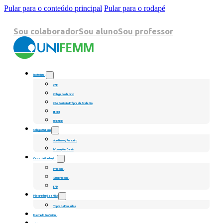
Pular para o conteúdo principal
Pular para o rodapé
Sou colaborador
Sou aluno
Sou professor
Institucional
CEP
Colegiado de curso
CPA: Comissão Própria de Avaliação
FEMM
UNIFEMM
Colégio Unifemm
Acadêmico / Financeiro
Informações Gerais
Cursos de Graduação
Presencial
Semipresencial
EAD
Pós-graduação e MBA
Topos de Psicanálise
Mestrado Profissional