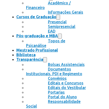
Acadêmico /
Financeiro
Informações Gerais
Cursos de Graduação
Presencial
Semipresencial
EAD
Pós-graduação e MBA
Topos de
Psicanálise
Mestrado Profissional
Biblioteca
Transparência
Bolsas Assistenciais
Documentos
Institucionais, PDI e Regimento
Convênios
Editais e Concursos
Editais do Vestibular
Portarias
Portal do Aluno
Responsabilidade
Social