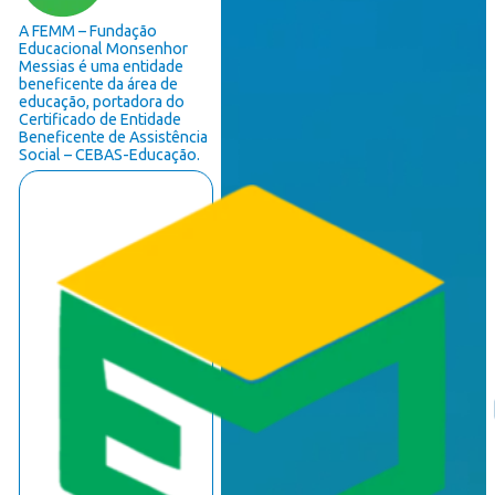
A FEMM – Fundação
Educacional Monsenhor
Messias é uma entidade
beneficente da área de
educação, portadora do
Certificado de Entidade
Beneficente de Assistência
Social – CEBAS-Educação.