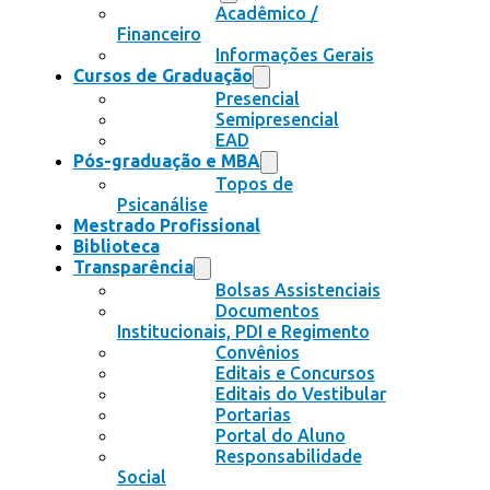
Acadêmico /
Financeiro
Informações Gerais
Cursos de Graduação
Presencial
Semipresencial
EAD
Pós-graduação e MBA
Topos de
Psicanálise
Mestrado Profissional
Biblioteca
Transparência
Bolsas Assistenciais
Documentos
Institucionais, PDI e Regimento
Convênios
Editais e Concursos
Editais do Vestibular
Portarias
Portal do Aluno
Responsabilidade
Social