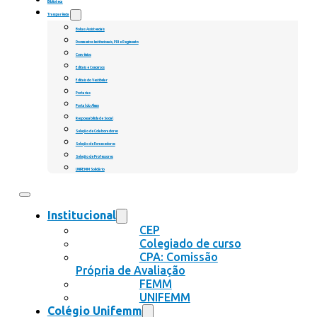
Biblioteca
Transparência
Bolsas Assistenciais
Documentos Institucionais, PDI e Regimento
Convênios
Editais e Concursos
Editais do Vestibular
Portarias
Portal do Aluno
Responsabilidade Social
Seleção de Colaboradores
Seleção de Fornecedores
Seleção de Professores
UNIFEMM Solidário
Institucional
CEP
Colegiado de curso
CPA: Comissão
Própria de Avaliação
FEMM
UNIFEMM
Colégio Unifemm