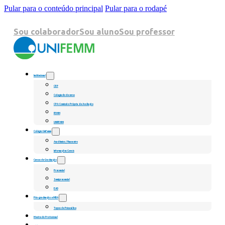
Pular para o conteúdo principal
Pular para o rodapé
Sou colaborador
Sou aluno
Sou professor
Institucional
CEP
Colegiado de curso
CPA: Comissão Própria de Avaliação
FEMM
UNIFEMM
Colégio Unifemm
Acadêmico / Financeiro
Informações Gerais
Cursos de Graduação
Presencial
Semipresencial
EAD
Pós-graduação e MBA
Topos de Psicanálise
Mestrado Profissional