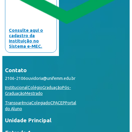
Consulte aqui o
cadastro da
Instituição no
Sistema e-MEC.
Contato
2106-2106
ouvidoria@unifemm.edu.br
Institucional
Colégio
Graduação
Pós-
Graduação
Mestrado
Transparência
Colegiado
CPA
CEP
Portal
do Aluno
Unidade Principal