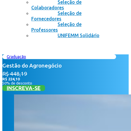
Seleção de
Colaboradores
Seleção de
Fornecedores
Seleção de
Professores
UNIFEMM Solidário
Graduação
Gestão do Agronegócio
R$ 448,19
R$ 224,10
50% de desconto
INSCREVA-SE