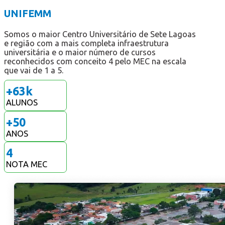
UNIFEMM
Somos o maior Centro Universitário de Sete Lagoas
e região com a mais completa infraestrutura
universitária e o maior número de cursos
reconhecidos com conceito 4 pelo MEC na escala
que vai de 1 a 5.
+
63
k
ALUNOS
+
50
ANOS
4
NOTA MEC