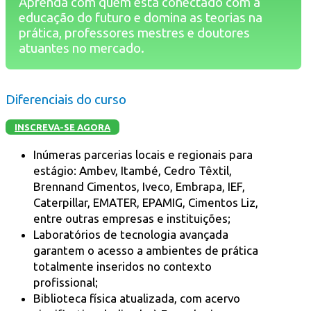
Aprenda com quem está conectado com a
educação do futuro e domina as teorias na
prática, professores mestres e doutores
atuantes no mercado.
Diferenciais do curso
INSCREVA-SE AGORA
Inúmeras parcerias locais e regionais para
estágio: Ambev, Itambé, Cedro Têxtil,
Brennand Cimentos, Iveco, Embrapa, IEF,
Caterpillar, EMATER, EPAMIG, Cimentos Liz,
entre outras empresas e instituições;
Laboratórios de tecnologia avançada
garantem o acesso a ambientes de prática
totalmente inseridos no contexto
profissional;
Biblioteca física atualizada, com acervo