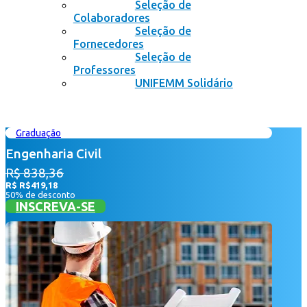
Seleção de
Colaboradores
Seleção de
Fornecedores
Seleção de
Professores
UNIFEMM Solidário
Graduação
Engenharia Civil
R$ 838,36
R$ R$419,18
50% de desconto
INSCREVA-SE