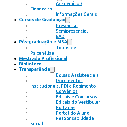
Acadêmico /
Financeiro
Informações Gerais
Cursos de Graduação
Presencial
Semipresencial
EAD
Pós-graduação e MBA
Topos de
Psicanálise
Mestrado Profissional
Biblioteca
Transparência
Bolsas Assistenciais
Documentos
Institucionais, PDI e Regimento
Convênios
Editais e Concursos
Editais do Vestibular
Portarias
Portal do Aluno
Responsabilidade
Social