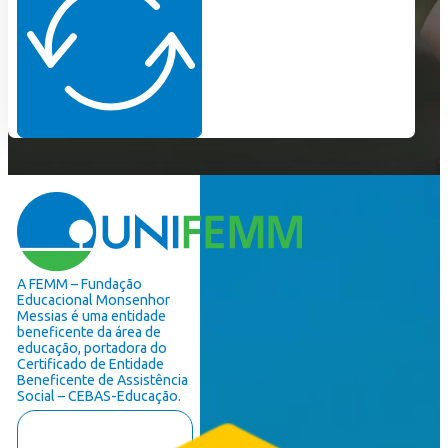
A FEMM – Fundação
Educacional Monsenhor
Messias é uma entidade
beneficente da área de
educação, portadora do
Certificado de Entidade
Beneficente de Assistência
Social – CEBAS-Educação.