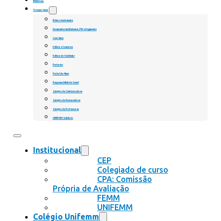
Biblioteca
Transparência
Bolsas Assistenciais
Documentos Institucionais, PDI e Regimento
Convênios
Editais e Concursos
Editais do Vestibular
Portarias
Portal do Aluno
Responsabilidade Social
Seleção de Colaboradores
Seleção de Fornecedores
Seleção de Professores
UNIFEMM Solidário
Institucional
CEP
Colegiado de curso
CPA: Comissão
Própria de Avaliação
FEMM
UNIFEMM
Colégio Unifemm