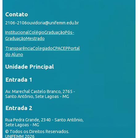
Contato
2106-2106
ouvidoria@unifemm.edu.br
Institucional
Colégio
Graduação
Pós-
Graduação
Mestrado
Transparência
Colegiado
CPA
CEP
Portal
do Aluno
Unidade Principal
Entrada 1
Av. Marechal Castelo Branco, 2765 -
Santo Antônio, Sete Lagoas - MG
Entrada 2
Rua Pedra Grande, 2340 - Santo Antônio,
Sete Lagoas - MG
© Todos os Direitos Reservados.
UNIFEMM 2026