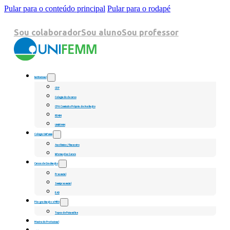
Pular para o conteúdo principal
Pular para o rodapé
Sou colaborador
Sou aluno
Sou professor
Institucional
CEP
Colegiado de curso
CPA: Comissão Própria de Avaliação
FEMM
UNIFEMM
Colégio Unifemm
Acadêmico / Financeiro
Informações Gerais
Cursos de Graduação
Presencial
Semipresencial
EAD
Pós-graduação e MBA
Topos de Psicanálise
Mestrado Profissional