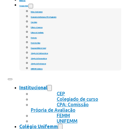
Biblioteca
Transparência
Bolsas Assistenciais
Documentos Institucionais, PDI e Regimento
Convênios
Editais e Concursos
Editais do Vestibular
Portarias
Portal do Aluno
Responsabilidade Social
Seleção de Colaboradores
Seleção de Fornecedores
Seleção de Professores
UNIFEMM Solidário
Institucional
CEP
Colegiado de curso
CPA: Comissão
Própria de Avaliação
FEMM
UNIFEMM
Colégio Unifemm