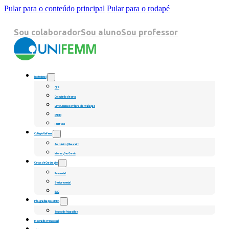
Pular para o conteúdo principal
Pular para o rodapé
Sou colaborador
Sou aluno
Sou professor
Institucional
CEP
Colegiado de curso
CPA: Comissão Própria de Avaliação
FEMM
UNIFEMM
Colégio Unifemm
Acadêmico / Financeiro
Informações Gerais
Cursos de Graduação
Presencial
Semipresencial
EAD
Pós-graduação e MBA
Topos de Psicanálise
Mestrado Profissional