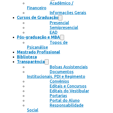
Acadêmico /
Financeiro
Informações Gerais
Cursos de Graduação
Presencial
Semipresencial
EAD
Pós-graduação e MBA
Topos de
Psicanálise
Mestrado Profissional
Biblioteca
Transparência
Bolsas Assistenciais
Documentos
Institucionais, PDI e Regimento
Convênios
Editais e Concursos
Editais do Vestibular
Portarias
Portal do Aluno
Responsabilidade
Social