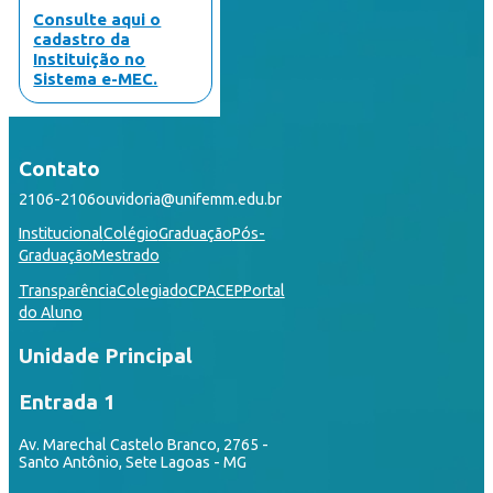
Consulte aqui o
cadastro da
Instituição no
Sistema e-MEC.
Contato
2106-2106
ouvidoria@unifemm.edu.br
Institucional
Colégio
Graduação
Pós-
Graduação
Mestrado
Transparência
Colegiado
CPA
CEP
Portal
do Aluno
Unidade Principal
Entrada 1
Av. Marechal Castelo Branco, 2765 -
Santo Antônio, Sete Lagoas - MG