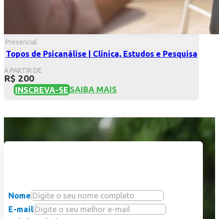
Presencial
Topos de Psicanálise | Clínica, Estudos e Pesquisa
A PARTIR DE
R$ 200
INSCREVA-SE
SAIBA MAIS
Sua história de
sucesso começa aqui.
Nome
E-mail