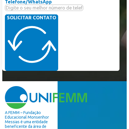
Telefone/WhatsApp
SOLICITAR CONTATO
A FEMM – Fundação
Educacional Monsenhor
Messias é uma entidade
beneficente da área de