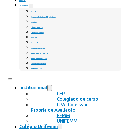
Biblioteca
Transparência
Bolsas Assistenciais
Documentos Institucionais, PDI e Regimento
Convênios
Editais e Concursos
Editais do Vestibular
Portarias
Portal do Aluno
Responsabilidade Social
Seleção de Colaboradores
Seleção de Fornecedores
Seleção de Professores
UNIFEMM Solidário
Institucional
CEP
Colegiado de curso
CPA: Comissão
Própria de Avaliação
FEMM
UNIFEMM
Colégio Unifemm