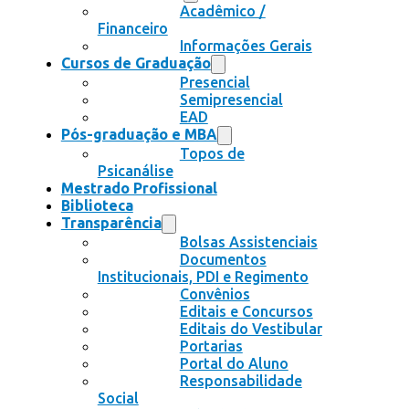
Acadêmico /
Financeiro
Informações Gerais
Cursos de Graduação
Presencial
Semipresencial
EAD
Pós-graduação e MBA
Topos de
Psicanálise
Mestrado Profissional
Biblioteca
Transparência
Bolsas Assistenciais
Documentos
Institucionais, PDI e Regimento
Convênios
Editais e Concursos
Editais do Vestibular
Portarias
Portal do Aluno
Responsabilidade
Social