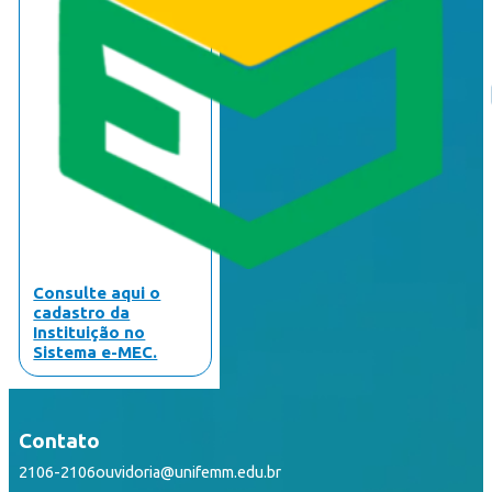
Consulte aqui o
cadastro da
Instituição no
Sistema e-MEC.
Contato
2106-2106
ouvidoria@unifemm.edu.br