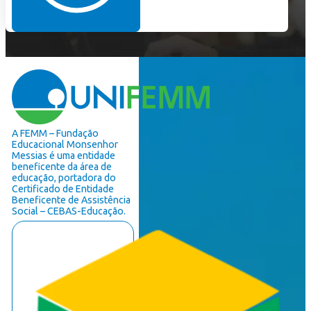
A FEMM – Fundação
Educacional Monsenhor
Messias é uma entidade
beneficente da área de
educação, portadora do
Certificado de Entidade
Beneficente de Assistência
Social – CEBAS-Educação.