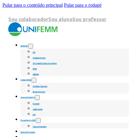
Pular para o conteúdo principal
Pular para o rodapé
Sou colaborador
Sou aluno
Sou professor
Institucional
CEP
Colegiado de curso
CPA: Comissão Própria de Avaliação
FEMM
UNIFEMM
Colégio Unifemm
Acadêmico / Financeiro
Informações Gerais
Cursos de Graduação
Presencial
Semipresencial
EAD
Pós-graduação e MBA
Topos de Psicanálise
Mestrado Profissional