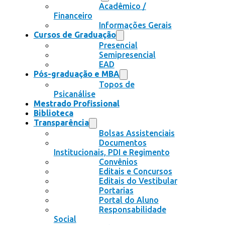
Acadêmico /
Financeiro
Informações Gerais
Cursos de Graduação
Presencial
Semipresencial
EAD
Pós-graduação e MBA
Topos de
Psicanálise
Mestrado Profissional
Biblioteca
Transparência
Bolsas Assistenciais
Documentos
Institucionais, PDI e Regimento
Convênios
Editais e Concursos
Editais do Vestibular
Portarias
Portal do Aluno
Responsabilidade
Social