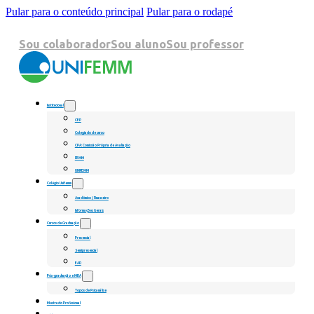
Pular para o conteúdo principal
Pular para o rodapé
Sou colaborador
Sou aluno
Sou professor
Institucional
CEP
Colegiado de curso
CPA: Comissão Própria de Avaliação
FEMM
UNIFEMM
Colégio Unifemm
Acadêmico / Financeiro
Informações Gerais
Cursos de Graduação
Presencial
Semipresencial
EAD
Pós-graduação e MBA
Topos de Psicanálise
Mestrado Profissional