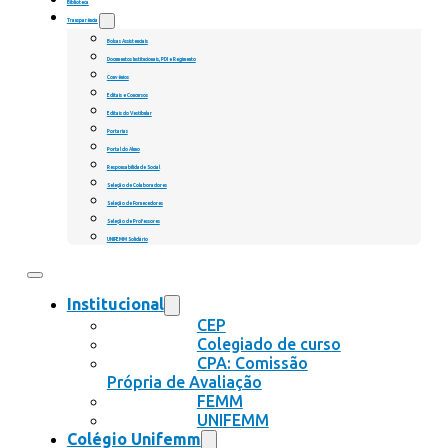
Biblioteca
Transparência
Bolsas Assistenciais
Documentos Institucionais, PDI e Regimento
Convênios
Editais e Concursos
Editais do Vestibular
Portarias
Portal do Aluno
Responsabilidade Social
Seleção de Colaboradores
Seleção de Fornecedores
Seleção de Professores
UNIFEMM Solidário
Institucional
CEP
Colegiado de curso
CPA: Comissão
Própria de Avaliação
FEMM
UNIFEMM
Colégio Unifemm