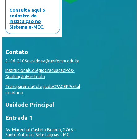
Consulte aqui o
cadastro da
Instituição no
Sistema e-MEC.
Contato
2106-2106
ouvidoria@unifemm.edu.br
Institucional
Colégio
Graduação
Pós-
Graduação
Mestrado
Transparência
Colegiado
CPA
CEP
Portal
do Aluno
Unidade Principal
Entrada 1
Av. Marechal Castelo Branco, 2765 -
Santo Antônio, Sete Lagoas - MG