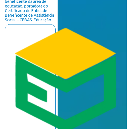
beneficente da área de
educação, portadora do
Certificado de Entidade
Beneficente de Assistência
Social – CEBAS-Educação.